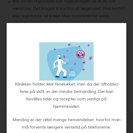
Når kortet registreres kan sygesikringen se at du har
været her. Det bruges til kontrol af lægehuset. Hvis kortet
ikke registreres, vil vi ikke blive honoreret for vores
arbejde.
Bestil tid, forny medicin, skriv til lægen.
Login herunder
Log på selvbetjeningen
Læs mere om brugeroprettelse her
Klinikken holder ikke ferielukket, men da der afholdes
ferie på skift, er der mindre bemanding. Der kan
bestilles tider og recepter som vanligt på
hjemmesiden.
Mandag er der altid mange henvendelser, hvorfor man
må forvente længere ventetid på telefonerne.
Klinikkens åbningstider