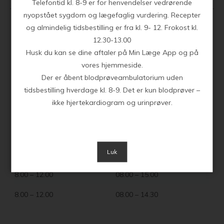
Telefontid kl. 8-9 er for henvendelser vedrørende
nyopstået sygdom og lægefaglig vurdering. Recepter
og almindelig tidsbestilling er fra kl. 9- 12. Frokost kl.
Telefontid kl. 8-9 for nyopstået sygdom eller andre
12.30-13.00
lægefaglige vurdering,
Husk du kan se dine aftaler på Min Læge App og på
kl.9 – 12 for tider efter almindelig venteliste og
vores hjemmeside.
receptfornyelse.
Der er åbent blodprøveambulatorium uden
tidsbestilling hverdage kl. 8-9. Det er kun blodprøver –
Telefontid
Konsultation
ikke hjertekardiogram og urinprøver.
8.00 – 12.00
08.00 – 15.00
8.00 – 12.00
08.00 – 15.00
Luk
8.00 – 12.00
08.00 – 16.30
8.00 – 12.00
08.00 – 15.00
8.00 – 12.00
08.00 – 14.30