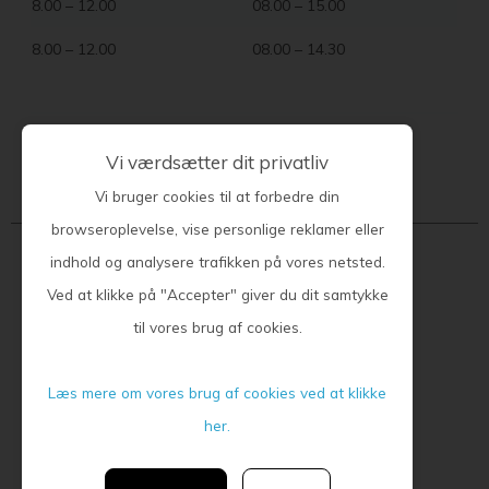
8.00 – 12.00
08.00 – 15.00
8.00 – 12.00
08.00 – 14.30
Vi værdsætter dit privatliv
Kontakt klinikken
Vi bruger cookies til at forbedre din
browseroplevelse, vise personlige reklamer eller
Lægehuset i Bellinge
indhold og analysere trafikken på vores netsted.
Ved at klikke på "Accepter" giver du dit samtykke
Elmegårdsvej 3B
til vores brug af cookies.
5250 Odense SV
Tlf. 65 96 15 96
Læs mere om vores brug af cookies ved at klikke
her.
Min Læge App