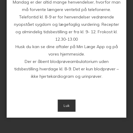
Mandag er der altid mange henvendelser, hvorfor man
må forvente længere ventetid på telefonerne.
Der er tre parter om at udfylde erklæringen: arbejdsgiveren,
Telefontid kl. 8-9 er for henvendelser vedrørende
den sygemeldte og lægen.
nyopstået sygdom og lægefaglig vurdering. Recepter
Arbejdsgiver og medarbejder skal i fællesskab på et møde
og almindelig tidsbestilling er fra kl. 9- 12. Frokost kl.
udfylde første del af blanketten. Den udfyldte del danner
12.30-13.00
grundlag for lægens udtalelse, som gives på sidste del af
Husk du kan se dine aftaler på Min Læge App og på
blanketten.
vores hjemmeside.
Der er åbent blodprøveambulatorium uden
tidsbestilling hverdage kl. 8-9. Det er kun blodprøver –
Bestil tid, forny medicin, skriv til lægen.
ikke hjertekardiogram og urinprøver.
Login herunder
Log på selvbetjeningen
Luk
Læs mere om brugeroprettelse her